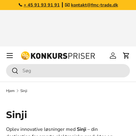
📞
+ 45 91 93 91 91
┃ ✉️
kontakt@fmc-trade.dk
Gå til indhold
Opkøb af overskudslagre
Har du varer du ønsker at sælge?
Læs mere her
Menu
Log på
Kurv
Søg
Søg
Hjem
Sinji
Sinji
Oplev innovative løsninger med
Sinji
– din