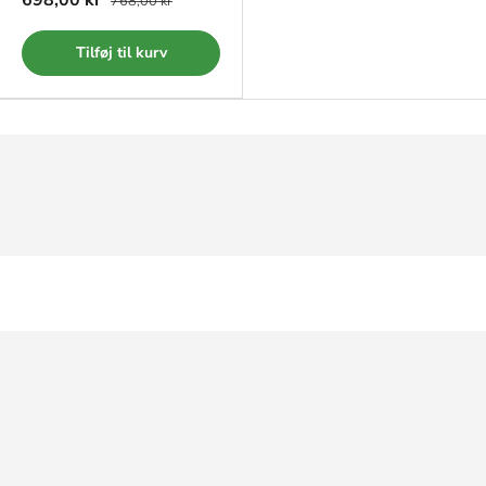
698,00 kr
768,00 kr
Tilføj til kurv
Sikker betaling
📞 + 45 91 93 91 91
✉️ kontakt@fmc-trade.dk