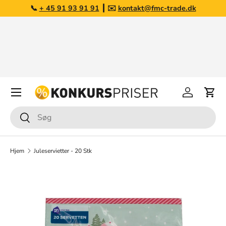
📞
+ 45 91 93 91 91
┃ ✉️
kontakt@fmc-trade.dk
Gå til indhold
Opkøb af overskudslagre
Har du varer du ønsker at sælge?
Læs mere her
Menu
Log på
Kurv
Søg
Søg
Hjem
Juleservietter - 20 Stk