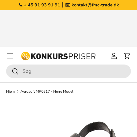
📞
+ 45 91 93 91 91
┃ ✉️
kontakt@fmc-trade.dk
Gå til indhold
Opkøb af overskudslagre
Har du varer du ønsker at sælge?
Læs mere her
Menu
Log på
Kurv
Søg
Søg
Hjem
Aerosoft MP0317 - Herre Model