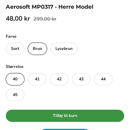
Aerosoft MP0317 - Herre Model
48,00 kr
299,00 kr
Farve
Sort
Brun
Lysebrun
Størrelse
40
41
42
43
44
45
Tilføj til kurv