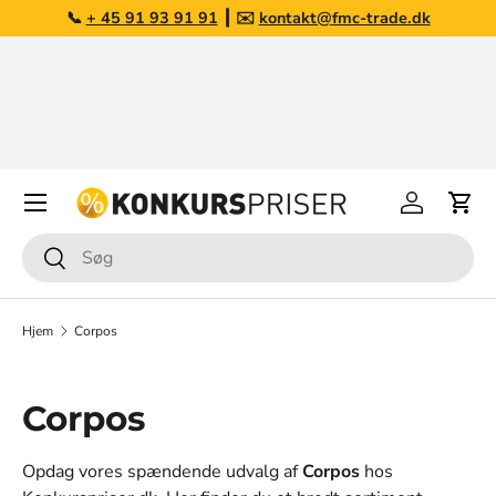
📞
+ 45 91 93 91 91
┃ ✉️
kontakt@fmc-trade.dk
Gå til indhold
Opkøb af overskudslagre
Har du varer du ønsker at sælge?
Læs mere her
Menu
Log på
Kurv
Søg
Søg
Hjem
Corpos
Corpos
Opdag vores spændende udvalg af
Corpos
hos