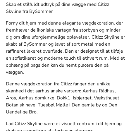
Skab et stilfuldt udtryk på dine vægge med Citizz
Skyline fra BySommer
Forny dit hjem med denne elegante vægdekoration, der
fremhæver de ikoniske vartegn fra storbyen og minder
dig om dine uforglemmelige oplevelser. Citizz Skyline er
skabt af BySommer og lavet af sort metal med en
raffineret lakeret overflade. Den er designet til at tilføje
en sofistikeret og moderne touch til ethvert rum. Med et
ophæng på bagsiden kan du nemt placere den på
væggen.
Denne vægdekoration fra Citizz fanger den unikke
skønhed i det
aarhusianske vartegn: Aarhus Rådhus,
Aros, Aarhus domkirke, Dokk1, Isbjerget, Væksthuset i
Botanisk have, Tuesbøl Mølle i Den gamle by og Den
Uendelige Bro.
Lad Citizz Skyline være et visuelt centrum i dit hjem og
skab en atmosfære af storbyens elegance.