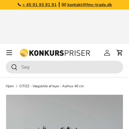
📞
+ 45 91 93 91 91
┃ ✉️
kontakt@fmc-trade.dk
Gå til indhold
Opkøb af overskudslagre
Har du varer du ønsker at sælge?
Læs mere her
Menu
Log på
Kurv
Søg
Søg
Hjem
CITIZZ - Vægskilte af byer - Aarhus 40 cm