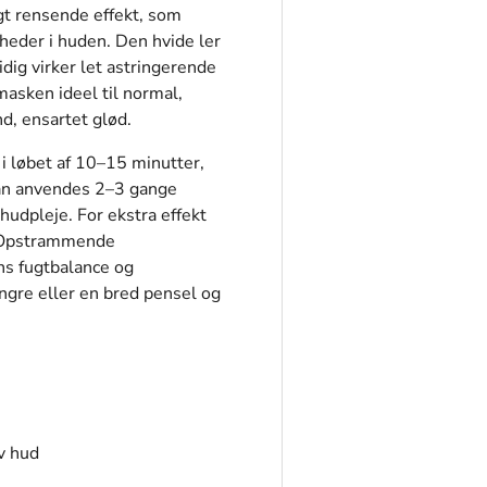
igt rensende effekt, som
eder i huden. Den hvide ler
idig virker let astringerende
masken ideel til normal,
d, ensartet glød.
 i løbet af 10–15 minutter,
kan anvendes 2–3 gange
hudpleje. For ekstra effekt
y Opstrammende
s fugtbalance og
ngre eller en bred pensel og
v hud