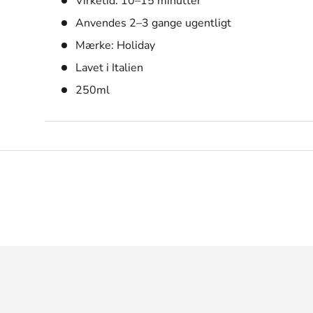
Virketid: 10–15 minutter
Anvendes 2–3 gange ugentligt
Mærke: Holiday
Lavet i Italien
250ml
Sikker betaling