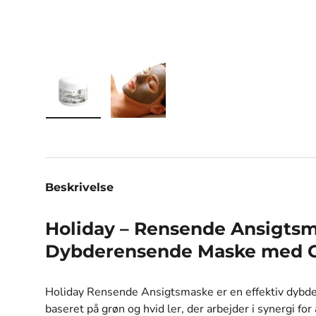
Indlæs billede 1 i gallerifremviser
Indlæs billede 2 i gallerifremviser
Beskrivelse
Holiday – Rensende Ansigtsm
Dybderensende Maske med G
Holiday Rensende Ansigtsmaske er en effektiv dyb
baseret på grøn og hvid ler, der arbejder i synergi for