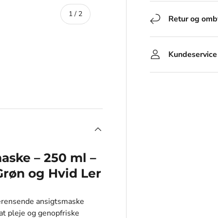
af
1
/
2
Retur og omb
Kundeservice
aske – 250 ml –
røn og Hvid Ler
derensende ansigtsmaske
 at pleje og genopfriske