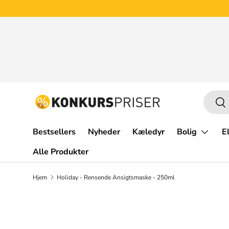
Gå til indhold
Opkøb af overskudslagre
Har du varer du ønsker at
sælge?
Læs mere her
Søg
Sø
Bestsellers
Nyheder
Kæledyr
Bolig
E
Alle Produkter
Hjem
Holiday - Rensende Ansigtsmaske - 250ml