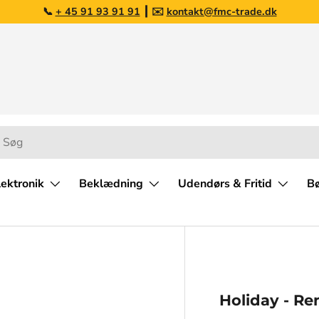
📞
+ 45 91 93 91 91
┃ ✉️
kontakt@fmc-trade.dk
Personlig kundeservice
Hurtig forsend
Vi sidder klar 🇩🇰
1-3 hverdage
g
lektronik
Beklædning
Udendørs & Fritid
B
Holiday - R