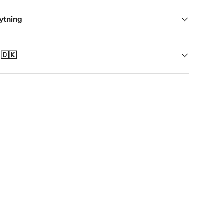
ytning
 🇩🇰