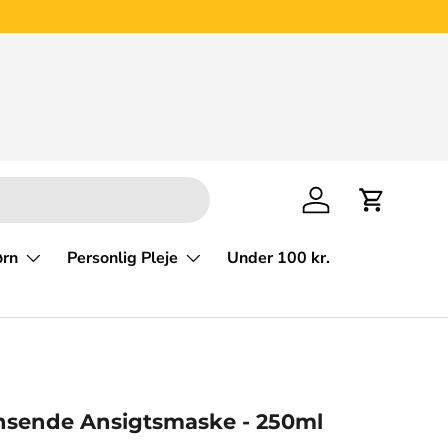
else
Fremragende på Trustpilot
4.4 stjerner
Log på
Kurv
ørn
Personlig Pleje
Under 100 kr.
ensende Ansigtsmaske - 250ml